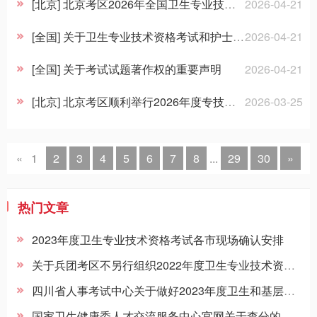
招聘信息
[北京] 北京考区2026年全国卫生专业技术资格考试和护士执业资格考试考前工作会议召开
2026-04-21
[全国] 关于卫生专业技术资格考试和护士执业资格考试的重要声明
2026-04-21
[全国] 关于考试试题著作权的重要声明
2026-04-21
[北京] 北京考区顺利举行2026年度专技和护考人机对话考试系统管理员培训
2026-03-25
«
1
2
3
4
5
6
7
8
...
29
30
»
热门文章
2023年度卫生专业技术资格考试各市现场确认安排
关于兵团考区不另行组织2022年度卫生专业技术资格考试、护士执业资格考试和卫生人才评价考试的公告
四川省人事考试中心关于做好2023年度卫生和基层卫生专业技术人员副高级资格考试考务工作的通...
国家卫生健康委人才交流服务中心官网关于查分的重要提示