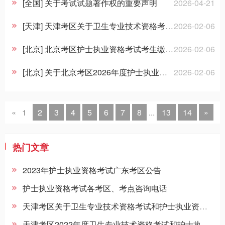
招聘信息
[全国] 关于考试试题著作权的重要声明
2026-04-21
[天津] 天津考区关于卫生专业技术资格考试和护士执业资格考试缴费及开具电子票据的操作说明
2026-02-06
[北京] 北京考区护士执业资格考试考生缴费开票流程指引
2026-02-06
[北京] 关于北京考区2026年度护士执业资格考试网上缴费的通知
2026-02-06
«
1
2
3
4
5
6
7
8
...
13
14
»
热门文章
2023年护士执业资格考试广东考区公告
护士执业资格考试各考区、考点咨询电话
天津考区关于卫生专业技术资格考试和护士执业资格考试缴费及开具电子票据的操作说明
天津考区2022年度卫生专业技术资格考试和护士执业资格考试考生温馨提示