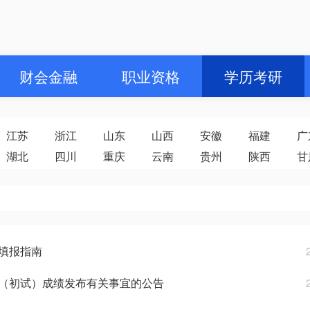
财会金融
职业资格
学历考研
江苏
浙江
山东
山西
安徽
福建
广
湖北
四川
重庆
云南
贵州
陕西
甘
愿填报指南
考试（初试）成绩发布有关事宜的公告