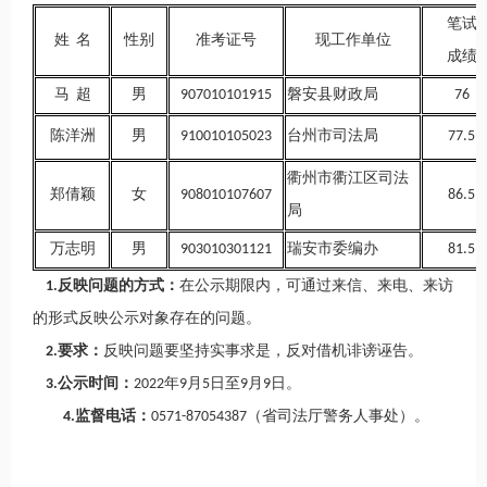
笔试
姓 名
性别
准考证号
现工作单位
成绩
马 超
男
907010101915
磐安县财政局
76
陈洋洲
男
910010105023
台州市司法局
77.5
衢州市衢江区司法
郑倩颖
女
908010107607
86.5
局
万志明
男
903010301121
瑞安市委编办
81.5
1.反映问题的方式：
在公示期限内，可通过来信、来电、来访
的形式反映公示对象存在的问题。
2.要求：
反映问题要坚持实事求是，反对借机诽谤诬告。
3.公示时间：
2022年9月5日至9月9日。
4.监督电话：
0571-87054387（省司法厅警务人事处）。