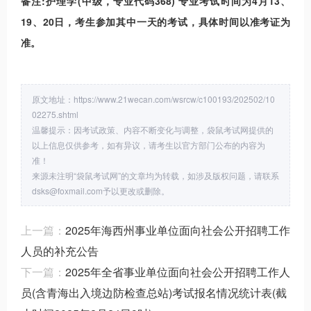
备注
:
护理学
(
中级，专业代码
368)
专业考试时间为
4
月
13
、
19
、
20
日，考生参加其中一天的考试，具体时间以准考证为
准。
原文地址：https://www.21wecan.com/wsrcw/c100193/202502/10
02275.shtml
温馨提示：因考试政策、内容不断变化与调整，袋鼠考试网提供的
以上信息仅供参考，如有异议，请考生以官方部门公布的内容为
准！
来源未注明“袋鼠考试网”的文章均为转载，如涉及版权问题，请联系
dsks@foxmail.com予以更改或删除。
上一篇：
2025年海西州事业单位面向社会公开招聘工作
人员的补充公告
下一篇：
2025年全省事业单位面向社会公开招聘工作人
员(含青海出入境边防检查总站)考试报名情况统计表(截